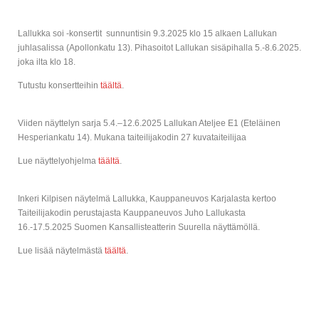
Lallukka soi -konsertit sunnuntisin 9.3.2025 klo 15 alkaen Lallukan
juhlasalissa (Apollonkatu 13). Pihasoitot Lallukan sisäpihalla 5.-8.6.2025.
joka ilta klo 18.
Tutustu konsertteihin
täältä
.
Viiden näyttelyn sarja 5.4.–12.6.2025 Lallukan Ateljee E1 (Eteläinen
Hesperiankatu 14). Mukana taiteilijakodin 27 kuvataiteilijaa
Lue näyttelyohjelma
täältä
.
Inkeri Kilpisen näytelmä Lallukka, Kauppaneuvos Karjalasta kertoo
Taiteilijakodin perustajasta Kauppaneuvos Juho Lallukasta
16.-17.5.2025 Suomen Kansallisteatterin Suurella näyttämöllä.
Lue lisää näytelmästä
täältä
.