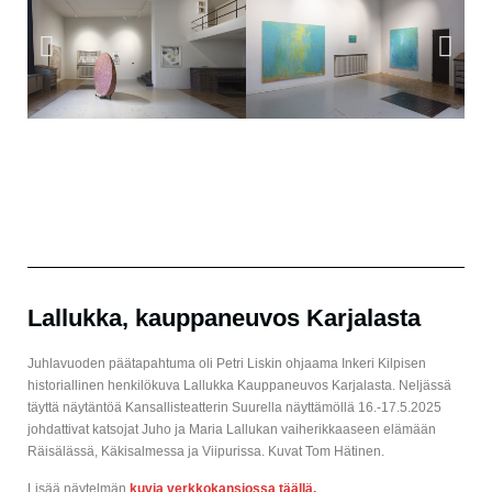
Lallukka, kauppaneuvos Karjalasta
Juhlavuoden päätapahtuma oli Petri Liskin ohjaama Inkeri Kilpisen
historiallinen henkilökuva Lallukka Kauppaneuvos Karjalasta. Neljässä
täyttä näytäntöä Kansallisteatterin Suurella näyttämöllä 16.-17.5.2025
johdattivat katsojat Juho ja Maria Lallukan vaiherikkaaseen elämään
Räisälässä, Käkisalmessa ja Viipurissa. Kuvat Tom Hätinen.
Lisää näytelmän
kuvia verkkokansiossa täällä.