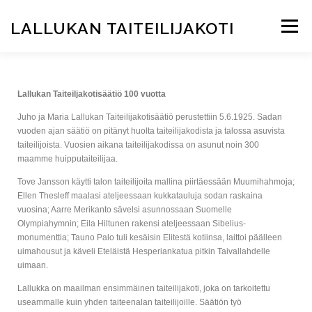
LALLUKAN TAITEILIJAKOTI
Valikko
ETUSIVU
JUHLAVUOSI 2025
TAITEILIJAKOTI
Lallukan Taiteiljakotisäätiö 100 vuotta
Juho ja Maria Lallukan Taiteilijakotisäätiö perustettiin 5.6.1925. Sadan
ASUKKAAKSI?
ARKKITEHTUURI
vuoden ajan säätiö on pitänyt huolta taiteilijakodista ja talossa asuvista
taiteilijoista. Vuosien aikana taiteilijakodissa on asunut noin 300
maamme huipputaiteilijaa.
Tove Jansson käytti talon taiteilijoita mallina piirtäessään Muumihahmoja;
TAITEILIJAKLUBI
RAVINTOLA
INFO
SVE / EN
Ellen Thesleff maalasi ateljeessaan kukkatauluja sodan raskaina
vuosina; Aarre Merikanto sävelsi asunnossaan Suomelle
Olympiahymnin; Eila Hiltunen rakensi ateljeessaan Sibelius-
monumenttia; Tauno Palo tuli kesäisin Elitestä kotiinsa, laittoi päälleen
uimahousut ja käveli Eteläistä Hesperiankatua pitkin Taivallahdelle
uimaan.
Lallukka on maailman ensimmäinen taiteilijakoti, joka on tarkoitettu
useammalle kuin yhden taiteenalan taiteilijoille. Säätiön työ