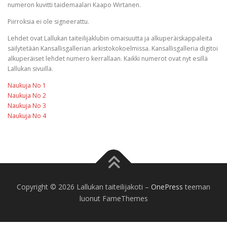
numeron kuvitti taidemaalari Kaapo Wirtanen.
Piirroksia ei ole signeerattu.
Lehdet ovat Lallukan taiteilijaklubin omaisuutta ja alkuperäiskappaleita
säilytetään Kansallisgallerian arkistokokoelmissa. Kansallisgalleria digitoi
alkuperäiset lehdet numero kerrallaan. Kaikki numerot ovat nyt esillä
Lallukan sivuilla.
Naukuja No 1
Naukuja No 2
Naukuja No 3
Naukuja No 4
Copyright © 2026 Lallukan taiteilijakoti
–
OnePress
teeman
luonut FameThemes