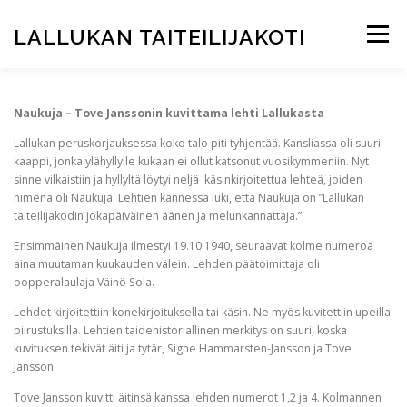
Siirry
sisältöön
LALLUKAN TAITEILIJAKOTI
Valikko
ETUSIVU
JUHLAVUOSI 2025
TAITEILIJAKOTI
Naukuja – Tove Janssonin kuvittama lehti Lallukasta
Lallukan peruskorjauksessa koko talo piti tyhjentää. Kansliassa oli suuri
kaappi, jonka ylähyllylle kukaan ei ollut katsonut vuosikymmeniin. Nyt
ASUKKAAKSI?
ARKKITEHTUURI
sinne vilkaistiin ja hyllyltä löytyi neljä käsinkirjoitettua lehteä, joiden
nimenä oli Naukuja. Lehtien kannessa luki, että Naukuja on ”Lallukan
taiteilijakodin jokapäiväinen äänen ja melunkannattaja.”
TAITEILIJAKLUBI
RAVINTOLA
INFO
SVE / EN
Ensimmäinen Naukuja ilmestyi 19.10.1940, seuraavat kolme numeroa
aina muutaman kuukauden välein. Lehden päätoimittaja oli
oopperalaulaja Väinö Sola.
Lehdet kirjoitettiin konekirjoituksella tai käsin. Ne myös kuvitettiin upeilla
piirustuksilla. Lehtien taidehistoriallinen merkitys on suuri, koska
kuvituksen tekivät äiti ja tytär, Signe Hammarsten-Jansson ja Tove
Jansson.
Tove Jansson kuvitti äitinsä kanssa lehden numerot 1,2 ja 4. Kolmannen