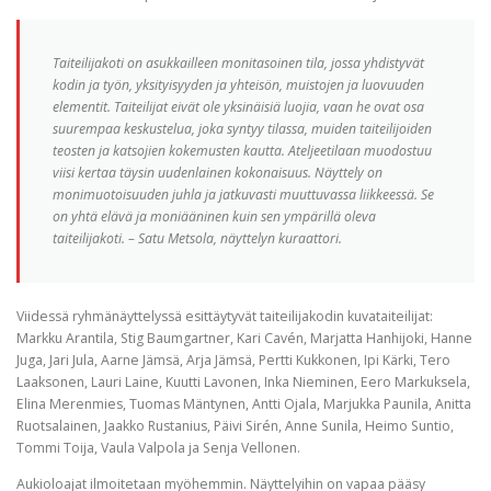
Taiteilijakoti on asukkailleen monitasoinen tila, jossa yhdistyvät
kodin ja työn, yksityisyyden ja yhteisön, muistojen ja luovuuden
elementit. Taiteilijat eivät ole yksinäisiä luojia, vaan he ovat osa
suurempaa keskustelua, joka syntyy tilassa, muiden taiteilijoiden
teosten ja katsojien kokemusten kautta. Ateljeetilaan muodostuu
viisi kertaa täysin uudenlainen kokonaisuus. Näyttely on
monimuotoisuuden juhla ja jatkuvasti muuttuvassa liikkeessä. Se
on yhtä elävä ja moniääninen kuin sen ympärillä oleva
taiteilijakoti. – Satu Metsola, näyttelyn kuraattori.
Viidessä ryhmänäyttelyssä esittäytyvät taiteilijakodin kuvataiteilijat:
Markku Arantila, Stig Baumgartner, Kari Cavén, Marjatta Hanhijoki, Hanne
Juga, Jari Jula, Aarne Jämsä, Arja Jämsä, Pertti Kukkonen, Ipi Kärki, Tero
Laaksonen, Lauri Laine, Kuutti Lavonen, Inka Nieminen, Eero Markuksela,
Elina Merenmies, Tuomas Mäntynen, Antti Ojala, Marjukka Paunila, Anitta
Ruotsalainen, Jaakko Rustanius, Päivi Sirén, Anne Sunila, Heimo Suntio,
Tommi Toija, Vaula Valpola ja Senja Vellonen.
Aukioloajat ilmoitetaan myöhemmin. Näyttelyihin on vapaa pääsy