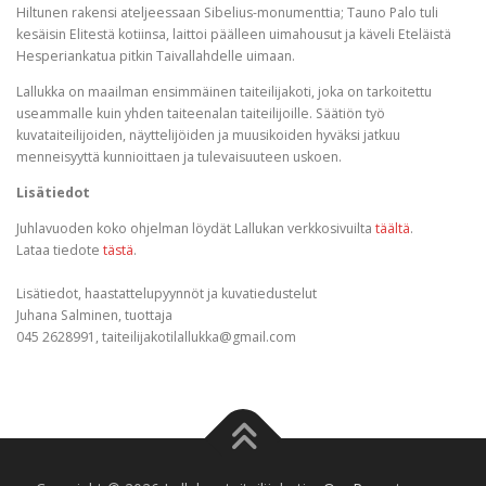
Hiltunen rakensi ateljeessaan Sibelius-monumenttia; Tauno Palo tuli
kesäisin Elitestä kotiinsa, laittoi päälleen uimahousut ja käveli Eteläistä
Hesperiankatua pitkin Taivallahdelle uimaan.
Lallukka on maailman ensimmäinen taiteilijakoti, joka on tarkoitettu
useammalle kuin yhden taiteenalan taiteilijoille. Säätiön työ
kuvataiteilijoiden, näyttelijöiden ja muusikoiden hyväksi jatkuu
menneisyyttä kunnioittaen ja tulevaisuuteen uskoen.
Lisätiedot
Juhlavuoden koko ohjelman löydät Lallukan verkkosivuilta
täältä
.
Lataa tiedote
tästä
.
Lisätiedot, haastattelupyynnöt ja kuvatiedustelut
Juhana Salminen, tuottaja
045 2628991,
taiteilijakotilallukka@gmail.com