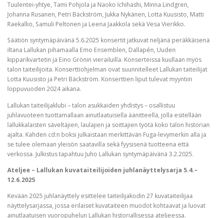
Tuulentei-yhtye, Tami Pohjola ja Naoko Ichihashi, Minna Lindgren,
Johanna Rusanen, Petri Bäckström, Jukka Nykänen, Lotta Kuusisto, Matti
Raekallio, Samuli Peltonen ja Leena Jaakkola sekä Vesa Vierikko.
Säätiön syntymäpäivänä 5.6.2025 konsertit jatkuvat neljänä peräkkäisenä
iltana Lallukan pihamaalla Emo Ensemblen, Dallapén, Uuden
kipparikvartetin ja Eino Grönin vierailuilla. Konserteissa kuullaan myös
talon taiteilijoita. Konserttiohjelman ovat suunnitelleet Lallukan taiteilijat
Lotta Kuusisto ja Petri Bäckström. Konserttien liput tulevat myyntiin
loppuvuoden 2024 aikana.
Lallukan taiteilijaklubi – talon asukkaiden yhdistys – osallistuu
juhlavuoteen tuottamallaan ainutlaatuisella äänitteellä, jolla esitellään
lallukkalaisten säveltäjien, laulajien ja soittajien työtä koko talon historian
ajalta. Kahden cd:n boksi julkaistaan merkittävän Fuga-levymerkin alla ja
se tulee olemaan yleisön saatavilla sekä fyysisenä tuotteena että
verkossa. Julkistus tapahtuu Juho Lallukan syntymäpäivänä 3.2.2025.
Ateljee – Lallukan kuvataiteilijoiden juhlanäyttelysarja 5.4.–
12.6.2025
Kevään 2025 juhlanäyttely esittelee taiteilijakodin 27 kuvataiteilijaa
näyttelysarjassa, jossa erilaiset kuvataiteen muodot kohtaavat ja luovat
ainutlaatuisen vuoropuhelun Lallukan historiallisessa ateljeessa.