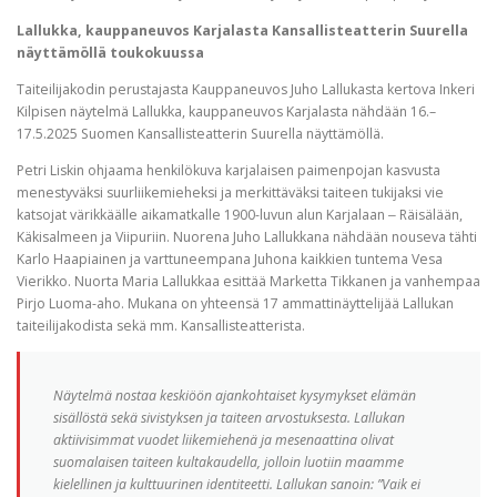
Lallukka, kauppaneuvos Karjalasta Kansallisteatterin Suurella
näyttämöllä toukokuussa
Taiteilijakodin perustajasta Kauppaneuvos Juho Lallukasta kertova Inkeri
Kilpisen näytelmä Lallukka, kauppaneuvos Karjalasta nähdään 16.–
17.5.2025 Suomen Kansallisteatterin Suurella näyttämöllä.
Petri Liskin ohjaama henkilökuva karjalaisen paimenpojan kasvusta
menestyväksi suurliikemieheksi ja merkittäväksi taiteen tukijaksi vie
katsojat värikkäälle aikamatkalle 1900-luvun alun Karjalaan ‒ Räisälään,
Käkisalmeen ja Viipuriin. Nuorena Juho Lallukkana nähdään nouseva tähti
Karlo Haapiainen ja varttuneempana Juhona kaikkien tuntema Vesa
Vierikko. Nuorta Maria Lallukkaa esittää Marketta Tikkanen ja vanhempaa
Pirjo Luoma-aho. Mukana on yhteensä 17 ammattinäyttelijää Lallukan
taiteilijakodista sekä mm. Kansallisteatterista.
Näytelmä nostaa keskiöön ajankohtaiset kysymykset elämän
sisällöstä sekä sivistyksen ja taiteen arvostuksesta. Lallukan
aktiivisimmat vuodet liikemiehenä ja mesenaattina olivat
suomalaisen taiteen kultakaudella, jolloin luotiin maamme
kielellinen ja kulttuurinen identiteetti. Lallukan sanoin: ”Vaik ei