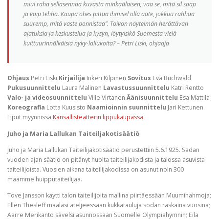
miul raha sellasennaa kuvasta minkäälaisen, vaa se, mitä sil saap
ja voip tehhä. Kaupa ohes pittää ihmisel olla aate, jokkuu rahhaa
suuremp, mitä vaste ponnistaa”. Toivon näytelmän herättävän
ajatuksia ja keskustelua ja kysyn, löytyisikö Suomesta vielä
kulttuurinnälkäisiä nyky-lallukoita? – Petri Liski, ohjaaja
Ohjaus
Petri Liski
Kirjailija
Inkeri Kilpinen
Sovitus
Eva Buchwald
Pukusuunnittelu
Laura Malinen
Lavastussuunnittelu
Katri Rentto
Valo- ja videosuunnittelu
Ville Virtanen
Äänisuunnittelu
Esa Mattila
Koreografia
Lotta Kuusisto
Naamioinnin
suunnittelu
Jari Kettunen.
Liput myynnissä
Kansallisteatterin lippukaupassa.
Juho ja Maria Lallukan Taiteiljakotisäätiö
Juho ja Maria Lallukan Taiteilijakotisäätiö perustettiin 5.6.1925. Sadan
vuoden ajan säätiö on pitänyt huolta taiteilijakodista ja talossa asuvista
taiteilijoista. Vuosien aikana taiteilijakodissa on asunut noin 300
maamme huipputaiteilijaa.
Tove Jansson käytti talon taiteilijoita mallina piirtäessään Muumihahmoja;
Ellen Thesleff maalasi ateljeessaan kukkatauluja sodan raskaina vuosina;
Aarre Merikanto sävelsi asunnossaan Suomelle Olympiahymnin; Eila