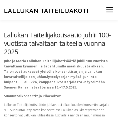
Siirry
sisältöön
LALLUKAN TAITEILIJAKOTI
Valikko
ETUSIVU
JUHLAVUOSI 2025
TAITEILIJAKOTI
Lallukan Taiteilijakotisäätiö juhlii 100-
vuotista taivaltaan taiteella vuonna
2025
ASUKKAAKSI?
ARKKITEHTUURI
Juho ja Maria Lallukan Taiteilijakotisäätiö juhlii 100-vuotista
taivaltaan kymmenillä tapahtumilla maaliskuusta alkaen.
TAITEILIJAKLUBI
RAVINTOLA
INFO
SVE / EN
Talon ovet aukeavat yleisölle konserttisarjan ja Lallukan
kuvataiteilijoiden juhlanäyttelysarjan myötä. Juhlinta
huipentuu Lallukka, kauppaneuvos Karjalasta -näytelmään
Suomen Kansallisteatterissa 16.–17.5.2025.
Sunnuntaikonsertit ja Pihasoitot
Lallukan Taiteilijakotisäätiön juhlavuosi alkaa kuuden konsertin sarjalla
9.3. Sunnuntai-iltapäivän konserteissa Lallukan asukkaat ystävineen
konsertoivat Lallukan juhlasalissa. Estradilla nähdään muun muassa