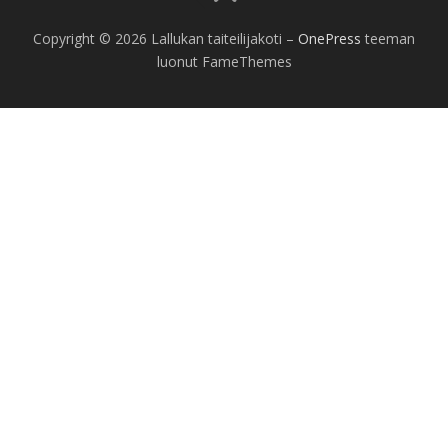
Copyright © 2026 Lallukan taiteilijakoti
–
OnePress
teeman
luonut FameThemes