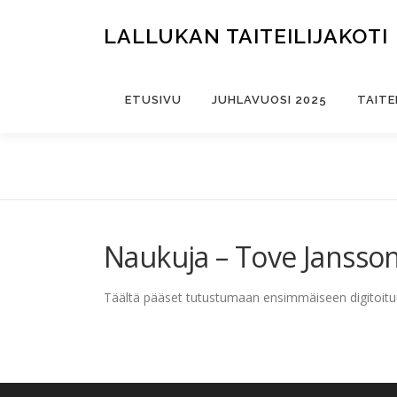
Siirry
sisältöön
LALLUKAN TAITEILIJAKOTI
ETUSIVU
JUHLAVUOSI 2025
TAITE
Naukuja – Tove Janssoni
Täältä pääset tutustumaan ensimmäiseen digitoi