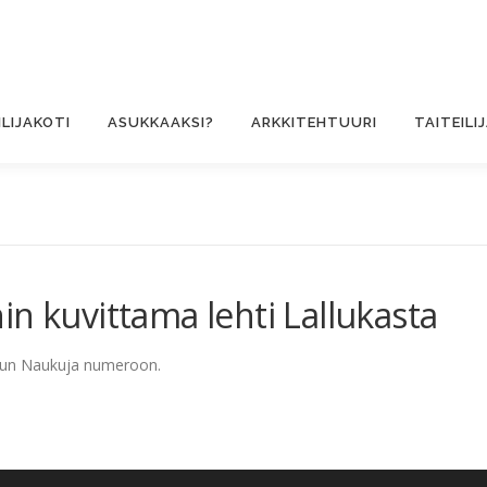
ILIJAKOTI
ASUKKAAKSI?
ARKKITEHTUURI
TAITEILI
n kuvittama lehti Lallukasta
tuun Naukuja numeroon.