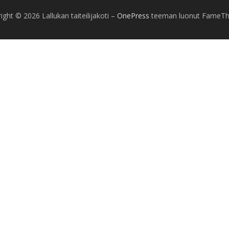
ight © 2026 Lallukan taiteilijakoti
–
OnePress
teeman luonut FameT