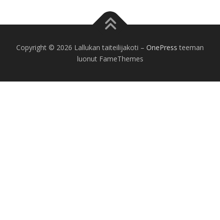
Copyright © 2026 Lallukan taiteilijakoti
–
OnePress
teeman
luonut FameThemes