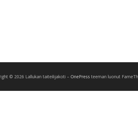
ight © 2026 Lallukan taiteilijakoti
–
OnePress
teeman luonut FameT