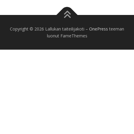
Copyright © 2026 Lallukan taiteilijakoti
–
OnePress
teeman
luonut FameThemes