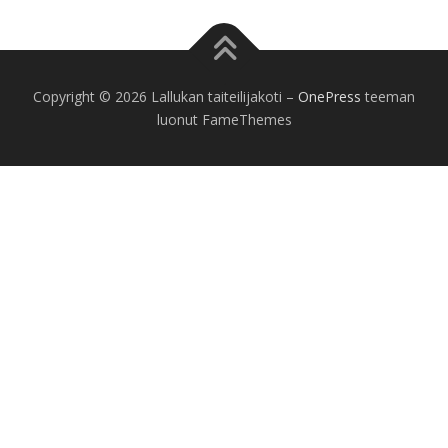
Copyright © 2026 Lallukan taiteilijakoti
–
OnePress
teeman
luonut FameThemes