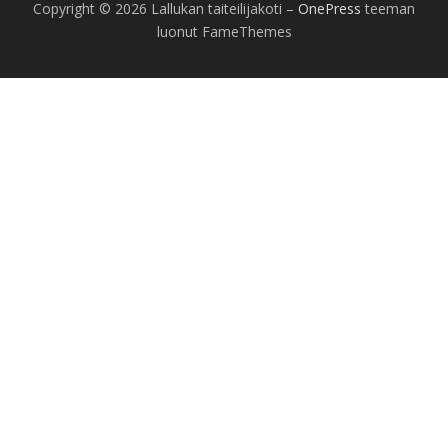
Copyright © 2026 Lallukan taiteilijakoti
–
OnePress
teeman
luonut FameThemes