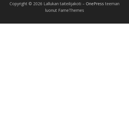
Copyright © 2026 Lallukan taiteilijakoti
–
OnePress
teeman
luonut FameThemes