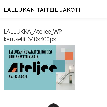
Siirry
sisältöön
LALLUKAN TAITEILIJAKOTI
Valikko
ETUSIVU
JUHLAVUOSI 2025
TAITEILIJAKOTI
LALLUKKA_Ateljee_WP-
karuselli_640x400px
ASUKKAAKSI?
ARKKITEHTUURI
TAITEILIJAKLUBI
RAVINTOLA
INFO
SVE / EN