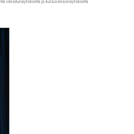
lä vierailunäytöksellä ja kutsuvierasnäytöksellä