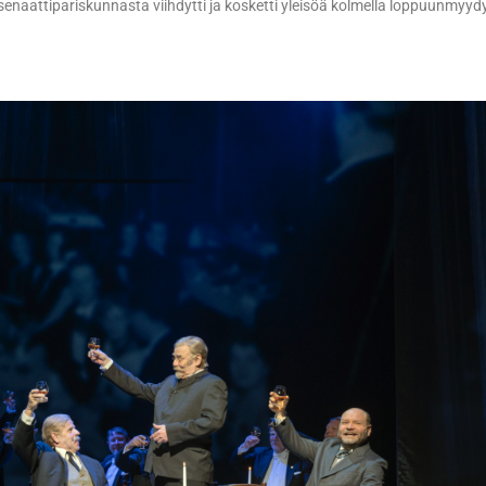
enaattipariskunnasta viihdytti ja kosketti yleisöä kolmella loppuunmyydyl