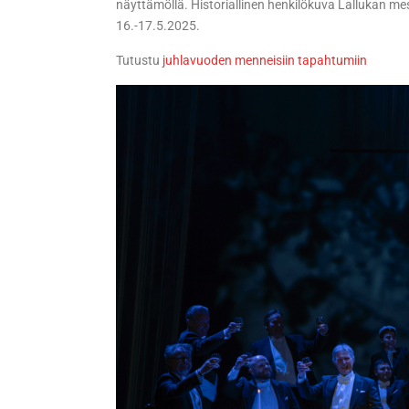
näyttämöllä. Historiallinen henkilökuva Lallukan mes
16.-17.5.2025.
Tutustu
juhlavuoden menneisiin tapahtumiin