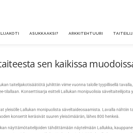
ILIJAKOTI
ASUKKAAKSI?
ARKKITEHTUURI
TAITEILI
taiteesta sen kaikissa muodoiss
kan taitelijakotisäätiötä juhlittiin viime vuonna talolle tyypillisellä tavalla
ljee-tilallaan. Konserttisarja esitteli Lallukan monipuolisia säveltaiteilij
vat yleisölle Lallukan monipuolista säveltaideosaamista. Lavalla nähtiin ta
avuoden konsertit keräsivät suuren yleisömäärän, lähes 800 henkeä.
lukan näyttämötaitelijoiden tähdittämään näytelmään Lallukka, kauppaneu