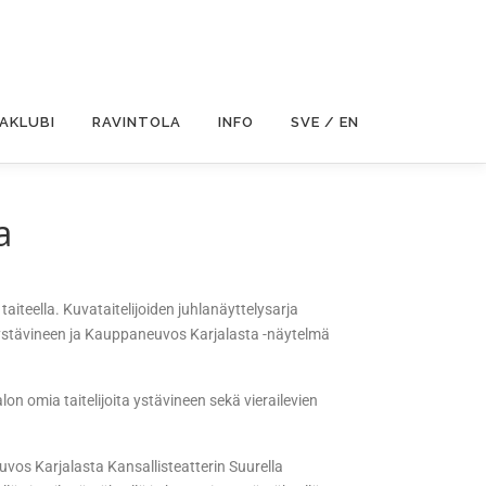
JAKLUBI
RAVINTOLA
INFO
SVE / EN
a
, taiteella. Kuvataitelijoiden juhlanäyttelysarja
oita ystävineen ja Kauppaneuvos Karjalasta -näytelmä
lon omia taitelijoita ystävineen sekä vierailevien
vos Karjalasta Kansallisteatterin Suurella