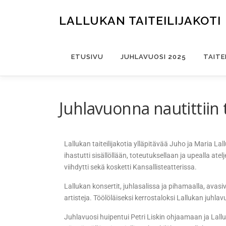
LALLUKAN TAITEILIJAKOTI
ETUSIVU
JUHLAVUOSI 2025
TAITE
Juhlavuonna nautittiin 
Lallukan taiteilijakotia ylläpitävää Juho ja Maria Lallu
ihastutti sisällöllään, toteutuksellaan ja upealla ate
viihdytti sekä kosketti Kansallisteatterissa.
Lallukan konsertit, juhlasalissa ja pihamaalla, avasi
artisteja. Töölöläiseksi kerrostaloksi Lallukan juhl
Juhlavuosi huipentui Petri Liskin ohjaamaan ja Lal