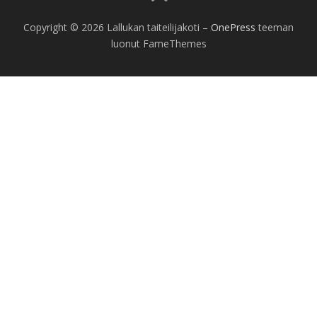
Copyright © 2026 Lallukan taiteilijakoti
–
OnePress
teeman
luonut FameThemes