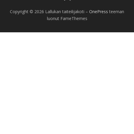
Copyright © 2026 Lallukan taiteilijakoti
–
OnePress
teeman
luonut FameThemes