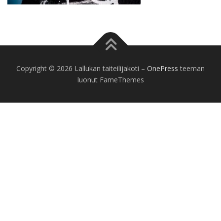
Copyright © 2026 Lallukan taiteilijakoti
–
OnePress
teeman
luonut FameThemes