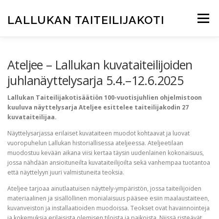
Siirry
sisältöön
LALLUKAN TAITEILIJAKOTI
Valikko
ETUSIVU
JUHLAVUOSI 2025
TAITEILIJAKOTI
Ateljee – Lallukan kuvataiteilijoiden
juhlanäyttelysarja 5.4.–12.6.2025
ASUKKAAKSI?
ARKKITEHTUURI
Lallukan Taiteilijakotisäätiön 100-vuotisjuhlien ohjelmistoon
kuuluva näyttelysarja Ateljee esittelee taiteilijakodin 27
kuvataiteilijaa.
TAITEILIJAKLUBI
RAVINTOLA
INFO
SVE / EN
Näyttelysarjassa erilaiset kuvataiteen muodot kohtaavat ja luovat
vuoropuhelun Lallukan historiallisessa ateljeessa. Ateljeetilaan
muodostuu kevään aikana viisi kertaa täysin uudenlainen kokonaisuus,
jossa nähdään ansioituneilta kuvataiteilijoilta sekä vanhempaa tuotantoa
että näyttelyyn juuri valmistuneita teoksia.
Ateljee tarjoaa ainutlaatuisen näyttely-ympäristön, jossa taiteilijoiden
materiaalinen ja sisällöllinen monialaisuus pääsee esiin maalaustaiteen,
kuvanveiston ja installaatioiden muodoissa. Teokset ovat havainnointeja
ja kokemuksia erilaisista olemisen tiloista ja paikoista. Niissä risteävät