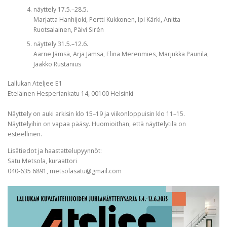
näyttely 17.5.–28.5.
Marjatta Hanhijoki, Pertti Kukkonen, Ipi Kärki, Anitta
Ruotsalainen, Päivi Sirén
näyttely 31.5.–12.6.
Aarne Jämsä, Arja Jämsä, Elina Merenmies, Marjukka Paunila,
Jaakko Rustanius
Lallukan Ateljee E1
Eteläinen Hesperiankatu 14, 00100 Helsinki
Näyttely on auki arkisin klo 15–19 ja viikonloppuisin klo 11–15.
Näyttelyihin on vapaa pääsy. Huomioithan, että näyttelytila on
esteellinen.
Lisätiedot ja haastattelupyynnöt:
Satu Metsola, kuraattori
040-635 6891, metsolasatu@gmail.com