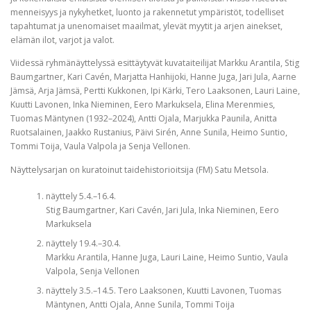
menneisyys ja nykyhetket, luonto ja rakennetut ympäristöt, todelliset
tapahtumat ja unenomaiset maailmat, ylevät myytit ja arjen ainekset,
elämän ilot, varjot ja valot.
Viidessä ryhmänäyttelyssä esittäytyvät kuvataiteilijat Markku Arantila, Stig
Baumgartner, Kari Cavén, Marjatta Hanhijoki, Hanne Juga, Jari Jula, Aarne
Jämsä, Arja Jämsä, Pertti Kukkonen, Ipi Kärki, Tero Laaksonen, Lauri Laine,
Kuutti Lavonen, Inka Nieminen, Eero Markuksela, Elina Merenmies,
Tuomas Mäntynen (1932–2024), Antti Ojala, Marjukka Paunila, Anitta
Ruotsalainen, Jaakko Rustanius, Päivi Sirén, Anne Sunila, Heimo Suntio,
Tommi Toija, Vaula Valpola ja Senja Vellonen.
Näyttelysarjan on kuratoinut taidehistorioitsija (FM) Satu Metsola.
näyttely 5.4.–16.4.
Stig Baumgartner, Kari Cavén, Jari Jula, Inka Nieminen, Eero
Markuksela
näyttely 19.4.–30.4.
Markku Arantila, Hanne Juga, Lauri Laine, Heimo Suntio, Vaula
Valpola, Senja Vellonen
näyttely 3.5.–14.5. Tero Laaksonen, Kuutti Lavonen, Tuomas
Mäntynen, Antti Ojala, Anne Sunila, Tommi Toija